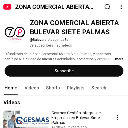
ZONA COMERCIAL ABIERTA
BULEVAR SIETE PALMAS
ZONA COMERCIAL ABIERTA 
BULEVAR SIETE PALMAS
@BulevarsietepalmasEs
39 subscribers
•
95 videos
Difundimos de la Zona Comercial Abierta Siete Palmas, y hacemos 
partícipe a la ciudad de nuestras actvidades, comercios y empresas. 
...more
Subscribe
Home
Videos
Shorts
Playlists
Search
Videos
Gesmas Gestión Integral de
Empresas en Bulevar Siete
Palmas
47 views
2 years ago