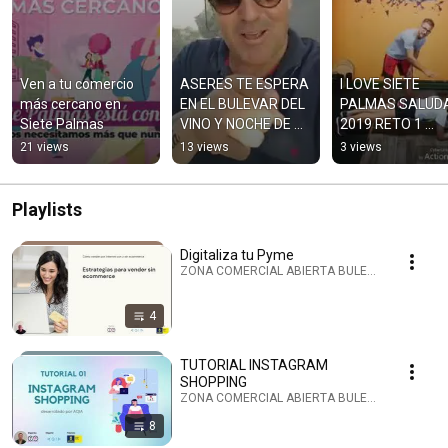
Ven a tu comercio 
ASERES TE ESPERA 
I LOVE SIETE 
más cercano en 
EN EL BULEVAR DEL 
PALMAS SALUDA
Siete Palmas
VINO Y NOCHE DE 
2019 RETO 1 
FINAOS 2019
PLANCHA
21 views
13 views
3 views
Playlists
Digitaliza tu Pyme
ZONA COMERCIAL ABIERTA BULEVAR SIETE PALMA
4
TUTORIAL INSTAGRAM
SHOPPING
ZONA COMERCIAL ABIERTA BULEVAR SIETE PALMA
8