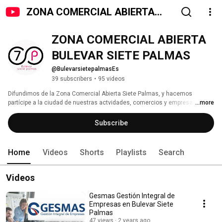
ZONA COMERCIAL ABIERTA
BULEVAR SIETE PALMAS
ZONA COMERCIAL ABIERTA 
BULEVAR SIETE PALMAS
@BulevarsietepalmasEs
39 subscribers
•
95 videos
Difundimos de la Zona Comercial Abierta Siete Palmas, y hacemos 
partícipe a la ciudad de nuestras actvidades, comercios y empresas. 
...more
Subscribe
Home
Videos
Shorts
Playlists
Search
Videos
Gesmas Gestión Integral de
Empresas en Bulevar Siete
Palmas
47 views
2 years ago