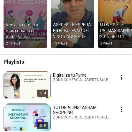
Ven a tu comercio 
ASERES TE ESPERA 
I LOVE SIETE 
más cercano en 
EN EL BULEVAR DEL 
PALMAS SALUDA
Siete Palmas
VINO Y NOCHE DE 
2019 RETO 1 
FINAOS 2019
PLANCHA
21 views
13 views
3 views
Playlists
Digitaliza tu Pyme
ZONA COMERCIAL ABIERTA BULEVAR SIETE PALMA
4
TUTORIAL INSTAGRAM
SHOPPING
ZONA COMERCIAL ABIERTA BULEVAR SIETE PALMA
8