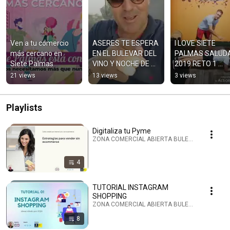
Ven a tu comercio 
ASERES TE ESPERA 
I LOVE SIETE 
más cercano en 
EN EL BULEVAR DEL 
PALMAS SALUDA
Siete Palmas
VINO Y NOCHE DE 
2019 RETO 1 
FINAOS 2019
PLANCHA
21 views
13 views
3 views
Playlists
Digitaliza tu Pyme
ZONA COMERCIAL ABIERTA BULEVAR SIETE PALMA
4
TUTORIAL INSTAGRAM
SHOPPING
ZONA COMERCIAL ABIERTA BULEVAR SIETE PALMA
8