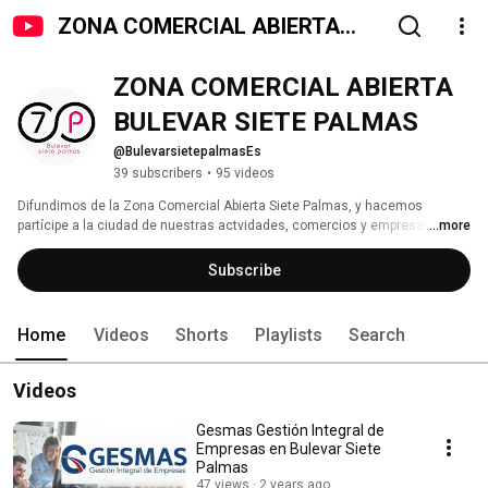
ZONA COMERCIAL ABIERTA
BULEVAR SIETE PALMAS
ZONA COMERCIAL ABIERTA 
BULEVAR SIETE PALMAS
@BulevarsietepalmasEs
39 subscribers
•
95 videos
Difundimos de la Zona Comercial Abierta Siete Palmas, y hacemos 
partícipe a la ciudad de nuestras actvidades, comercios y empresas. 
...more
Subscribe
Home
Videos
Shorts
Playlists
Search
Videos
Gesmas Gestión Integral de
Empresas en Bulevar Siete
Palmas
47 views
2 years ago