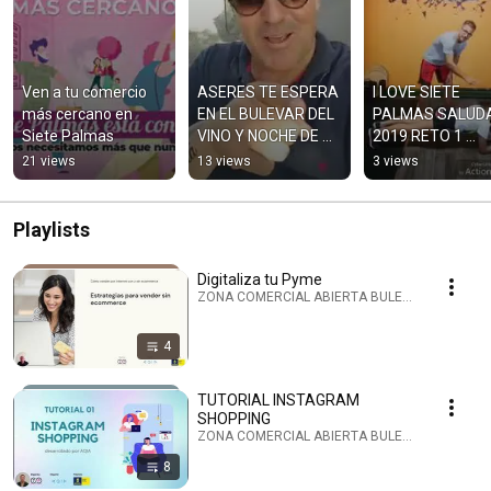
Ven a tu comercio 
ASERES TE ESPERA 
I LOVE SIETE 
más cercano en 
EN EL BULEVAR DEL 
PALMAS SALUDA
Siete Palmas
VINO Y NOCHE DE 
2019 RETO 1 
FINAOS 2019
PLANCHA
21 views
13 views
3 views
Playlists
Digitaliza tu Pyme
ZONA COMERCIAL ABIERTA BULEVAR SIETE PALMA
4
TUTORIAL INSTAGRAM
SHOPPING
ZONA COMERCIAL ABIERTA BULEVAR SIETE PALMA
8