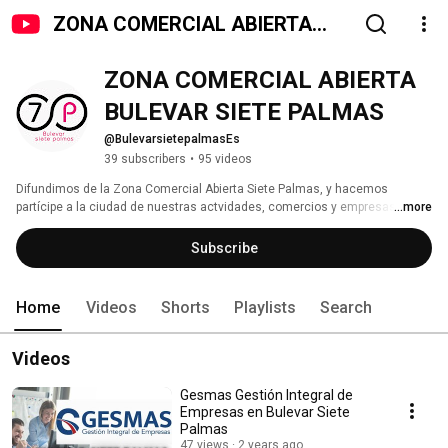
ZONA COMERCIAL ABIERTA
BULEVAR SIETE PALMAS
ZONA COMERCIAL ABIERTA 
BULEVAR SIETE PALMAS
@BulevarsietepalmasEs
39 subscribers
•
95 videos
Difundimos de la Zona Comercial Abierta Siete Palmas, y hacemos 
partícipe a la ciudad de nuestras actvidades, comercios y empresas. 
...more
Subscribe
Home
Videos
Shorts
Playlists
Search
Videos
Gesmas Gestión Integral de
Empresas en Bulevar Siete
Palmas
47 views
2 years ago