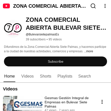
ZONA COMERCIAL ABIERTA
BULEVAR SIETE PALMAS
ZONA COMERCIAL 
ABIERTA BULEVAR SIETE 
PALMAS
@BulevarsietepalmasEs
39 subscribers
•
95 videos
Difundimos de la Zona Comercial Abierta Siete Palmas, y hacemos partícipe 
a la ciudad de nuestras actvidades, comercios y empresas. 
...more
Subscribe
Home
Videos
Shorts
Playlists
Search
Videos
Gesmas Gestión Integral de
Empresas en Bulevar Siete
Palmas
47 views
2 years ago