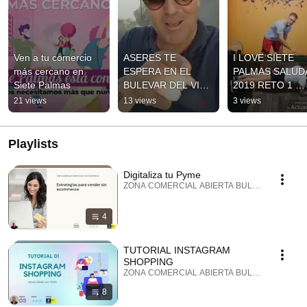
Ven a tu comercio 
ASERES TE 
I LOVE SIETE 
más cercano en 
ESPERA EN EL 
PALMAS SALUDA
Siete Palmas
BULEVAR DEL VINO 
2019 RETO 1 
Y NOCHE DE 
PLANCHA
21 views
13 views
3 views
FINAOS 2019
Playlists
Digitaliza tu Pyme
ZONA COMERCIAL ABIERTA BULEVAR SIETE PAL
4
TUTORIAL INSTAGRAM
SHOPPING
ZONA COMERCIAL ABIERTA BULEVAR SIETE PAL
8