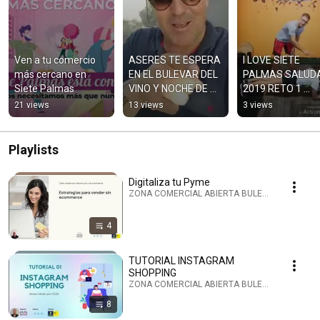
Ven a tu comercio 
ASERES TE ESPERA 
I LOVE SIETE 
más cercano en 
EN EL BULEVAR DEL 
PALMAS SALUDA
Siete Palmas
VINO Y NOCHE DE 
2019 RETO 1 
FINAOS 2019
PLANCHA
21 views
13 views
3 views
Playlists
Digitaliza tu Pyme
ZONA COMERCIAL ABIERTA BULEVAR SIETE PALMA
4
TUTORIAL INSTAGRAM
SHOPPING
ZONA COMERCIAL ABIERTA BULEVAR SIETE PALMA
8