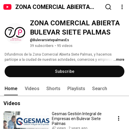
ZONA COMERCIAL ABIERTA
BULEVAR SIETE PALMAS
ZONA COMERCIAL ABIERTA 
BULEVAR SIETE PALMAS
@BulevarsietepalmasEs
39 subscribers
•
95 videos
Difundimos de la Zona Comercial Abierta Siete Palmas, y hacemos 
partícipe a la ciudad de nuestras actvidades, comercios y empresas. 
...more
Subscribe
Home
Videos
Shorts
Playlists
Search
Videos
Gesmas Gestión Integral de
Empresas en Bulevar Siete
Palmas
47 views
2 years ago