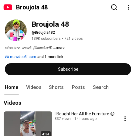
Broujola 48
Broujola 48
@Broujola482
139K subscribers
•
721 videos
𝒂𝒅𝒗𝒆𝒏𝒕𝒖𝒓𝒆 | 𝒕𝒓𝒂𝒗𝒆𝒍 | 𝒇𝒊𝒍𝒎𝒎𝒂𝒌𝒆𝒓🌍 
...more
mawdoo3i.com
and 1 more link
Subscribe
Home
Videos
Shorts
Posts
Search
Videos
I Bought Her All the Furniture 😍
837 views
14 hours ago
4:34