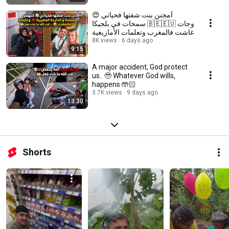
أمجنن بنت شفتها فحياتي 😍
سمحات في بلجيكا 🇧🇪🇪🇺 وجات
عاشت فالمغرب وتعلمات الأمازيغية
8K views
6 days ago
9:15
A major accident, God protect
us.. 🥹 Whatever God wills,
happens 🤲🏻
3.7K views
9 days ago
13:30
Shorts