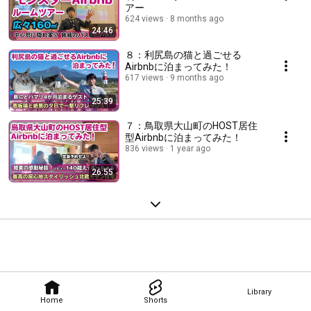
アー
624 views
8 months ago
24:46
８：利尻島の猫と過ごせる
Airbnbに泊まってみた！
617 views
9 months ago
25:39
７：鳥取県大山町のHOST居住
型Airbnbに泊まってみた！
836 views
1 year ago
26:55
Library
Home
Shorts