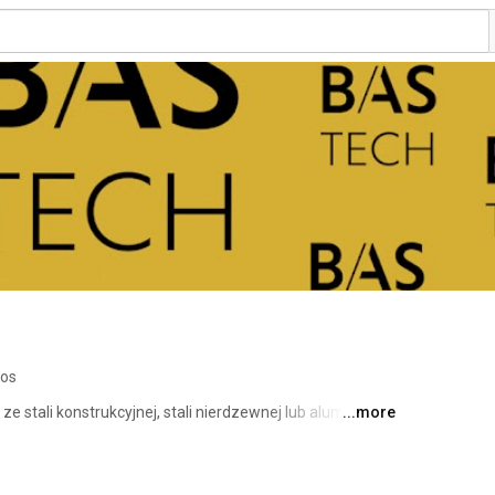
eos
e stali konstrukcyjnej, stali nierdzewnej lub aluminium, 
...more
kcję, aż po montaż u klienta. Nasz zespół to grupa 
w realizacji wielu projektów na rynku 
o zespołu pracowali w wielu zespołach zadaniowych 