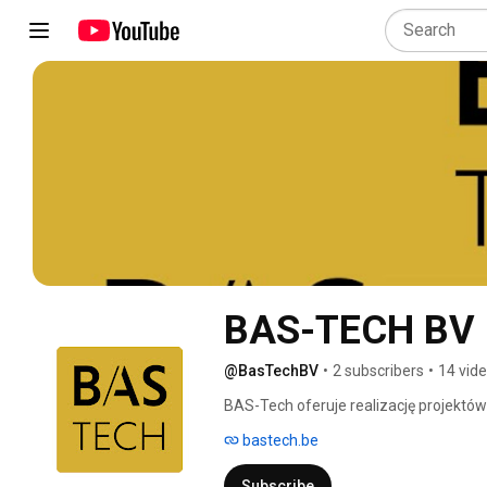
BAS-TECH BV 
@BasTechBV
•
2 subscribers
•
14 vid
BAS-Tech oferuje realizację projektów z
począwszy od koncepcji, poprzez produ
bastech.be
pasjonatów z bogatym doświadczeniem 
międzynarodowym. Członkowie naszeg
Subscribe