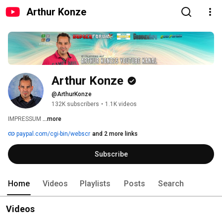
Arthur Konze
Arthur Konze
@ArthurKonze
132K subscribers
•
1.1K videos
IMPRESSUM 
...more
paypal.com/cgi-bin/webscr
and 2 more links
Subscribe
Home
Videos
Playlists
Posts
Search
Videos