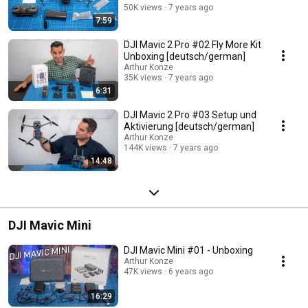
50K views
7 years ago
7:59
DJI Mavic 2 Pro #02 Fly More Kit
Unboxing [deutsch/german]
Arthur Konze
35K views
7 years ago
6:31
DJI Mavic 2 Pro #03 Setup und
Aktivierung [deutsch/german]
Arthur Konze
144K views
7 years ago
14:48
DJI Mavic Mini
DJI Mavic Mini #01 - Unboxing
Arthur Konze
47K views
6 years ago
16:29