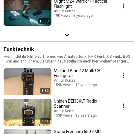
Olight M2R Warrior - Tactical
Flashlight
Arthur Konze
19K views
8 years ago
15:03
Funktechnik
Hier findet ihr Filme zu Themen wie Amateurfunk, PMR Funk, CB Funk, BOS
Funk und ähnlichem. Darüber hinaus stelle ich euch hier Weltempfänger
und Reiseradios vor, mit denen ihr die Kurzwelle empfangen könnt.
Midland Alan 42 Multi CB
Funkgerät
Arthur Konze
159K views
13 years ago
8:32
Uniden EZI33XLT Radio
Scanner
Arthur Konze
153K views
13 years ago
6:51
Stabo Freecom 650 PMR