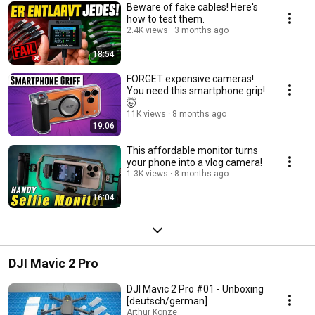
Beware of fake cables! Here's
how to test them.
2.4K views
3 months ago
18:54
FORGET expensive cameras!
You need this smartphone grip!
🤯
11K views
8 months ago
19:06
This affordable monitor turns
your phone into a vlog camera!
1.3K views
8 months ago
16:04
DJI Mavic 2 Pro
DJI Mavic 2 Pro #01 - Unboxing
[deutsch/german]
Arthur Konze