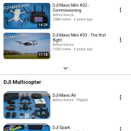
DJI Mavic Mini #02 -
Commissioning
Arthur Konze
248K views
6 years ago
14:29
DJI Mavic Mini #03 - The first
flight
Arthur Konze
190K views
6 years ago
11:18
DJI Multicopter
DJI Mavic Air
Arthur Konze · Playlist
36
DJI Spark