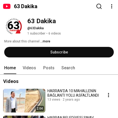
63 Dakika
63 Dakika
@63Dakika
1 subscriber
•
6 videos
More about this channel
...more
Subscribe
Home
Videos
Posts
Search
Videos
HARRAN'DA 10 MAHALLENİN
BAĞLANTI YOLU ASFALTLANDI
13 views
2 years ago
2:04
HARRAN BELEDİYESİ SINAV