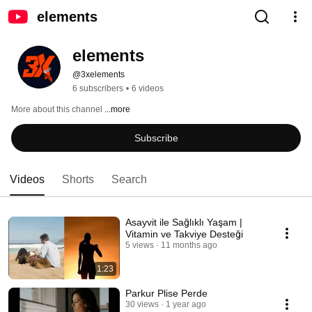
elements
elements
@3xelements
6 subscribers
•
6 videos
More about this channel
...more
Subscribe
Videos
Shorts
Search
Asayvit ile Sağlıklı Yaşam |
Vitamin ve Takviye Desteği
5 views
11 months ago
1:23
Parkur Plise Perde
30 views
1 year ago