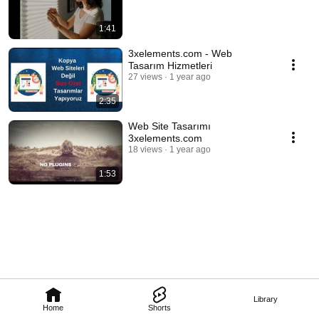
1:41
3xelements.com - Web
Tasarım Hizmetleri
27 views
1 year ago
2:35
Web Site Tasarımı
3xelements.com
18 views
1 year ago
1:53
Library
Home
Shorts