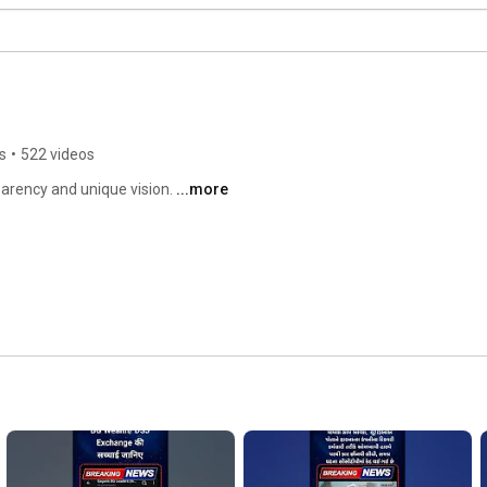
s
•
522 videos
rency and unique vision. 
...more