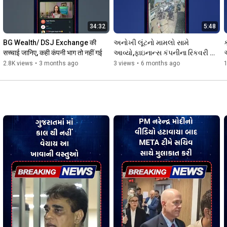
34:32
5:48
BG Wealth/ DSJ Exchange की 
અનોખી લૂંટનો મામલો સામે 
सच्चाई जानिए, कही कंपनी भाग तो नहीं गई
આવ્યો,ફાઇનાન્સ કંપનીના રિકવરી 
કર્મચારી તરીકે ઓળખાવી હાઇવે પર 
2.8K views
•
3 months ago
3 views
•
6 months ago
કાર છીનવી લીધી