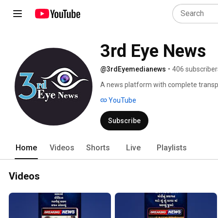
3rd Eye News
@3rdEyemedianews
•
406 subscriber
A news platform with complete transpa
YouTube
Subscribe
Home
Videos
Shorts
Live
Playlists
Videos