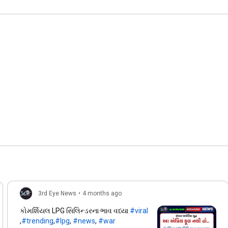
3rd Eye News
•
4 months ago
કોમર્શિયલ LPG સિલિન્ડરના ભાવ વધ્યા
#viral
,
#trending
,
#lpg
,
#news
,
#war