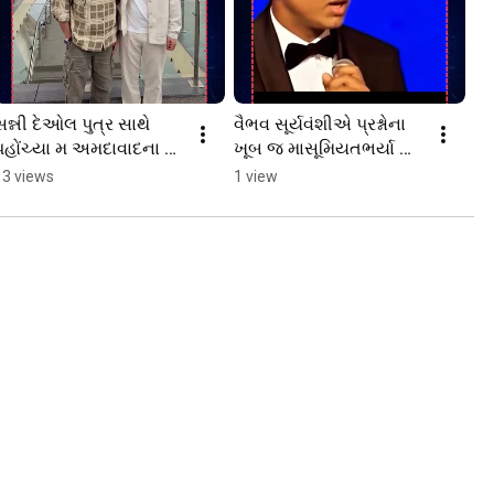
સન્ની દેઓલ પુત્ર સાથે 
વૈભવ સૂર્યવંશીએ પ્રશ્નોના 
પહોંચ્યા મ અમદાવાદના 
ખૂબ જ માસૂમિયતભર્યા 
અટલ બ્રિજ #Sunny 
જવાબ આપ્યા #cricket, 
13 views
1 view
Deol,  #news, 
#comedy, #fun, 
#bollywood, 
#innocent
#ahmedabad