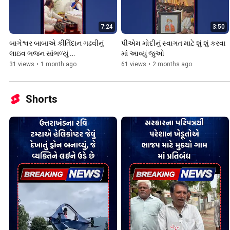
7:24
3:50
બાગેશ્વર બાબાએ કીર્તિદાન ગઢવીનું 
પીએમ મોદીનું સ્વાગત માટે શું શું કરવા 
લાઇવ ભજન સાંભળ્યું 
માં આવ્યું જુઓ 
#kirtidangadhvi, #bhajan, 
31 views
•
1 month ago
61 views
•
2 months ago
#bageshwar,#reels, #yt
Shorts