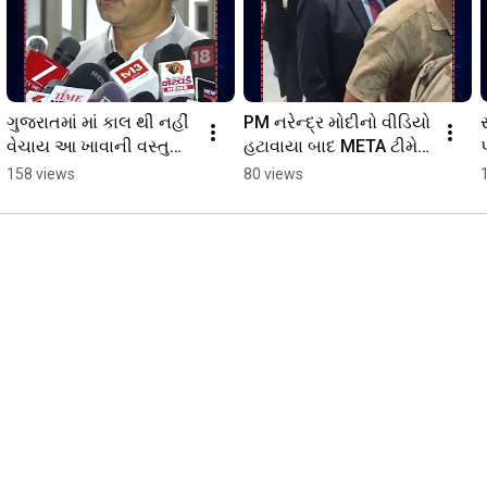
ગુજરાતમાં માં કાલ થી નહીં 
PM નરેન્દ્ર મોદીનો વીડિયો 
વેચાય આ ખાવાની વસ્તુઓ 
હટાવાયા બાદ META ટીમે 
#analog, #food, #ban, 
સચિવ સાથે મુલાકાત 
158 views
80 views
#Gujarat, #palmoilfree
કરી#pm,#modi,#meta,
#trending,#post