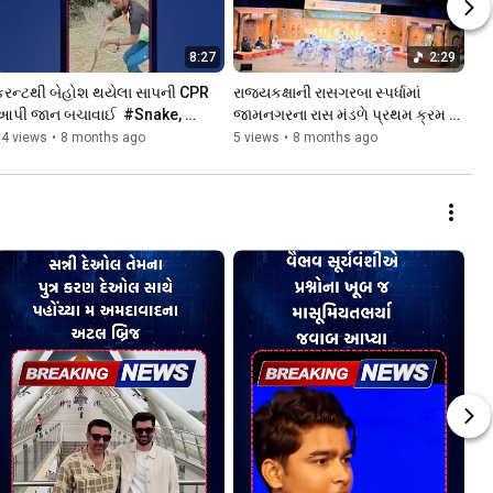
8:27
2:29
કરન્ટથી બેહોશ થયેલા સાપની CPR 
રાજ્યકક્ષાની રાસગરબા સ્પર્ધામાં 
આપી જાન બચાવાઈ  #Snake, 
જામનગરના રાસ મંડળે પ્રથમ ક્રમ 
#CPR, #Lifesafe, #Wildlife, 
મેળવી સમગ્ર સૌરાષ્ટ્રનું ગૌરવ વધાર્યું
14 views
•
8 months ago
5 views
•
8 months ago