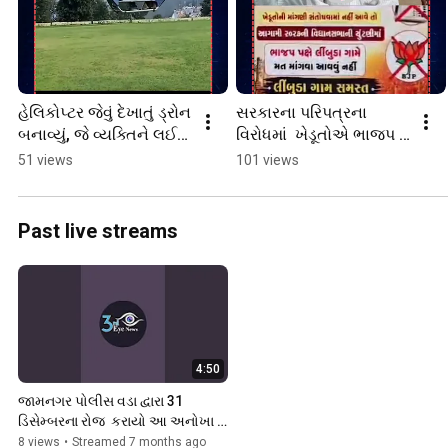
હેલિકોપ્ટર જેવું દેખાતું ડ્રોન 
સરકારના પરિપત્રના 
બનાવ્યું, જે વ્યક્તિને લઈને 
વિરોધમાં  ખેડૂતોએ ભાજપ 
ઉડે છે 
માટે મુક્યો ગામ માં 
51 views
101 views
#drone,#helicopter,#fly
પ્રતિબંધ #farmer, #ban, 
,#hashtag,
#protest, #bjp
Past live streams
4:50
જામનગર પોલીસ વડા દ્વારા 31 
ડિસેમ્બરના રોજ  કરાયો આ અનોખા 
કામ
8 views
•
Streamed 7 months ago