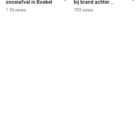
snoeiafval in Boekel
bij brand achter 
bedrijfspand in Veghel
1.1K views
793 views