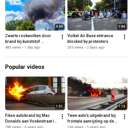
0:49
1:04
Zwarte rookwolken door 
Volkel Air Base entrance 
brand bij kunststof 
blocked by protesters
verwerker in Veghel 
485 views
•
1 day ago
203 views
•
2 days ago
Popular videos
1:51
1:13
Fikse autobrand bij Mac 
Twee auto’s uitgebrand bij 
Donalds aan Voskestraat in 
frontale aanrijding op de 
Uden
Udenseweg in Veghel
28K views
•
6 years ago
16K views
•
5 years ago