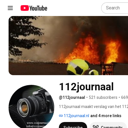
112journaal
@112journaal
•
521 subscribers
•
669
112journaal maakt verslag van het 112
vergrijpen, waar alle hulpverleners bij 
112journaal.nl
and 4 more links
op onze website www.112journaal.nl 
Subscribe
Community