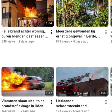
1:04
1:51
Felle brand achter woning,, 
Meerdere gewonden bij 
buren brengen gasflessen 
ernstig ongeval in Eerde, 
in veiligheid 
auto belandt op kant in 
549 views
•
3 days ago
879 views
•
4 days ago
bosjes 
1:57
1:39
Vlammen slaan uit auto na 
Uitslaande 
brandstoflekkage in Uden
schoorsteenbrand 
Trentsedijk Zeeland (N.Br.)
16K views
•
5 years ago
12K views
•
6 years ago