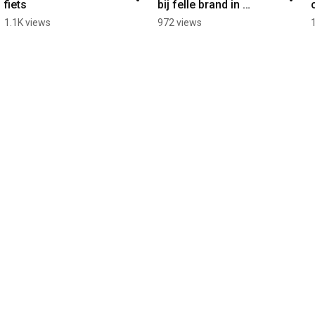
fiets
bij felle brand in 
appartementencomplex 
1.1K views
972 views
in Uden