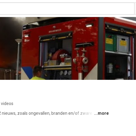
 videos
 nieuws, zoals ongevallen, branden en/of zware 
...more
betrokken zijn. De beelden hiervan zijn ook terug te vinden 