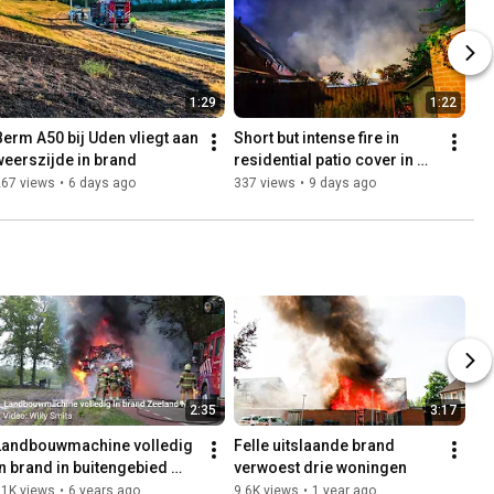
1:29
1:22
Berm A50 bij Uden vliegt aan 
Short but intense fire in 
weerszijde in brand
residential patio cover in 
Uden
267 views
•
6 days ago
337 views
•
9 days ago
2:35
3:17
Landbouwmachine volledig 
Felle uitslaande brand 
in brand in buitengebied 
verwoest drie woningen
Zeeland (N.Br.)
11K views
•
6 years ago
9.6K views
•
1 year ago