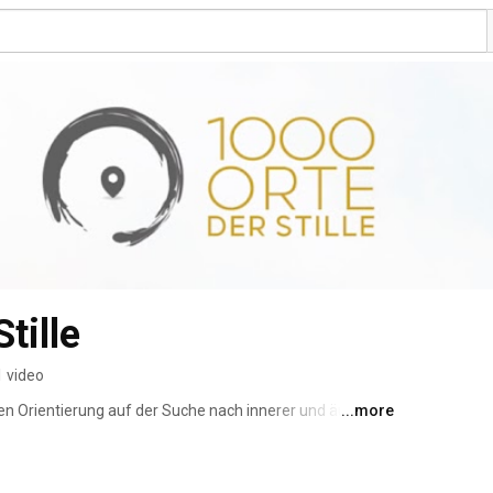
tille
1 video
en Orientierung auf der Suche nach innerer und äußerer 
...more
enz über bereits existierende Orte und Angebote: von 
bis hin zu Meditationskursen. Ziel ist es, eine „Kultur 
chen Gesundheit des Menschen dient und die das 