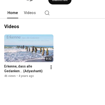
verbindende Element über alle religiö
lässt. 
Home
Videos
Videos
0:32
Erkenne, dass alle 
Gedanken... (Adyashanti)
46 views
•
4 years ago