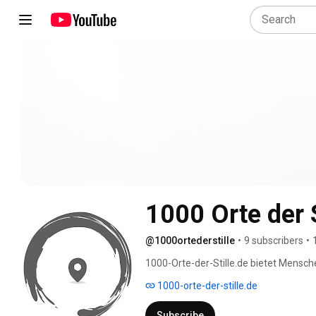
1000 Orte der S
@1000ortederstille
•
9 subscribers
•
1000-Orte-der-Stille.de bietet Mensch
Stille. Die Plattform schafft Transpar
1000-orte-der-stille.de
Räumen der Stille im öffentlichen Raum 
der Stille“ zu fördern, die der seelis
Subscribe