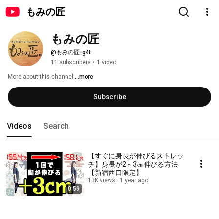
もみの匠
もみの匠
@もみの匠-g4t
11 subscribers
•
1 video
More about this channel
...more
Subscribe
Videos
Search
【すぐに身長が伸びるストレッ
チ】身長が2～3㎝伸びる方法
【新宿西口限定】
13K views
1 year ago
0:59