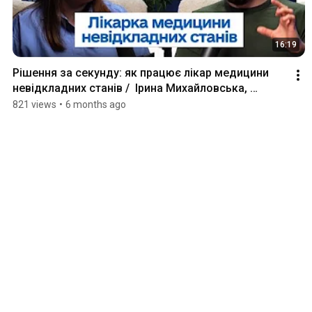
16:19
Рішення за секунду: як працює лікар медицини 
невідкладних станів /  Ірина Михайловська, 
лікарка МНС
821 views
•
6 months ago