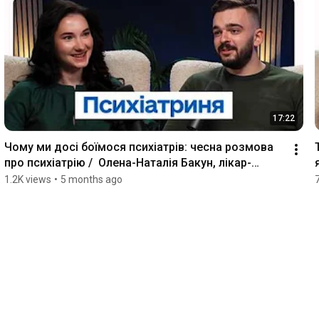
17:22
Чому ми досі боїмося психіатрів: чесна розмова 
про психіатрію /  Олена-Наталія Бакун, лікар-
психіатр
1.2K views
•
5 months ago