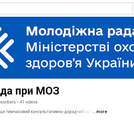
да при МОЗ
scribers
•
41 videos
це тимчасовий консультативно-дорадчий орган, 
...more
 молодь до реалізації державної політики у сфері 
ицій та рекомендацій МОЗ з питань, що стосуються 
ємодії з інститутами громадянського суспільства. 