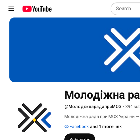
Молодіжна ра
@МолодіжнарадаприМОЗ
•
394 sub
Молодіжна рада при МОЗ України — 
створений з метою залучити активну
Facebook
and 1 more link
охорони здоровʼя та надання пропоз
його діяльності та забезпечення вза
Subscribe