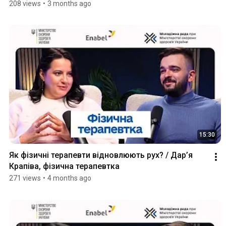
208 views
•
3 months ago
15:30
Як фізичні терапевти відновлюють рух? / Дар’я 
Крапіва, фізична терапевтка
271 views
•
4 months ago