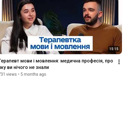
15:15
Терапевт мови і мовлення: медична професія, про 
яку ви нічого не знали
731 views
•
5 months ago