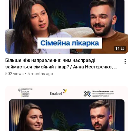
14:25
Більше ніж направлення: чим насправді 
займається сімейний лікар? / Анна Нестеренко, 
сімейна лікарка
502 views
•
5 months ago