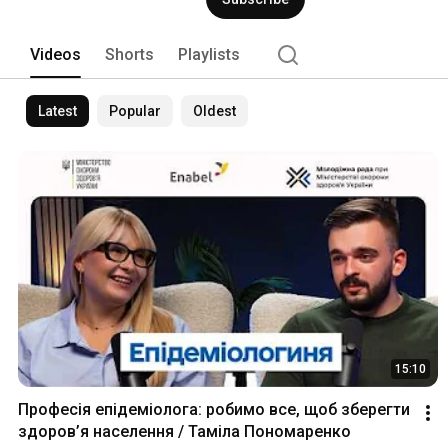
Videos
Shorts
Playlists
Latest
Popular
Oldest
15:10
Професія епідеміолога: робимо все, щоб зберегти 
здоров’я населення / Таміла Пономаренко