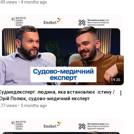
245 views
•
4 months ago
19:25
Судмедексперт: людина, яка встановлює  істину / 
Юрій Полюк, судово-медичний експерт
477 views
•
5 months ago