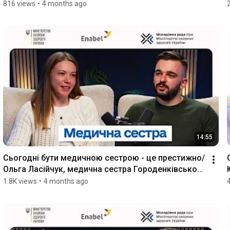
ерготерапевтка
816 views
•
4 months ago
14:55
Сьогодні бути медичною сестрою - це престижно/
Ольга Ласійчук, медична сестра Городенківського 
ЦПМСД
1.8K views
•
4 months ago