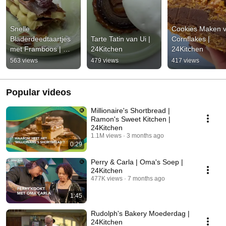
Snelle 
Cookies Maken v
Bladerdeedtaartjes 
Tarte Tatin van Ui | 
Cornflakes | 
met Framboos | 
24Kitchen
24Kitchen
24Kitchen
563 views
479 views
417 views
Popular videos
Millionaire's Shortbread |
Ramon's Sweet Kitchen |
24Kitchen
1.1M views
3 months ago
0:29
Perry & Carla | Oma's Soep |
24Kitchen
477K views
7 months ago
1:45
Rudolph's Bakery Moederdag |
24Kitchen