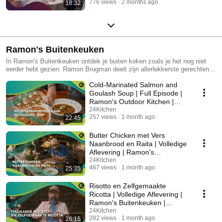
776 views
2 months ago
18:32
Ramon's Buitenkeuken
In Ramon's Buitenkeuken ontdek je buiten koken zoals je het nog niet
eerder hebt gezien. Ramon Brugman deelt zijn allerlekkerste gerechten in
zijn waanzinnige buitenkeuken. In de schilderachtige setting maakt hij
Cold-Marinated Salmon and
kleurrijke gerechten boordevol smaak. Van barbecue tot comfort food,
Ramon is van alle markten thuis. Ramon nodigt je uit om aan te
Goulash Soup | Full Episode |
schuiven in zijn gezellige keuken tussen het groen, de moestuin en de
Ramon's Outdoor Kitchen |
vrolijk kakelende kippen.
24Kitchen
24Kitchen
257 views
1 month ago
22:45
Butter Chicken met Vers
Naanbrood en Raita | Volledige
Aflevering | Ramon's
Buitenkeuken | 24Kitchen
24Kitchen
467 views
1 month ago
25:35
Risotto en Zelfgemaakte
Ricotta | Volledige Aflevering |
Ramon's Buitenkeuken |
24Kitchen
24Kitchen
282 views
1 month ago
26:15