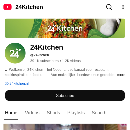
24Kitchen
24Kitchen
@24kitchen
39.1K subscribers
•
1.2K videos
🍳 Welkom bij 24Kitchen – hét Nederlandse kanaal voor recepten, 
kookinspiratie en foodtrends. Van makkelijke doordeweekse gerechten tot 
...more
bakavonturen: onze chefs delen elke week nieuwe recepten, kooktips en 
24kitchen.nl
video's die je meteen zelf wilt uitproberen. 
Subscribe
Home
Videos
Shorts
Playlists
Search