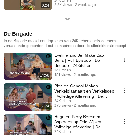
24Kitchen
24Kitchen
2.2K views
2 weeks ago
0:24
De Brigade
In de Brigade maakt een top team van 24Kitchen-chefs de meest
verrassende gerechten. Laat je inspireren door de allerlekkerste recepten
van oude bekenden en nieuwe gezichten van de culinaire zender. In de
Eveline and Jet Make Bao
Brigade schuif je iedere dag aan bij een nieuw 24Kitchen-duo die je de
meest verrassende gerechten laat zien. Het ene recept is perfect voor
Buns | Full Episode | De
een doordeweekse dag en het andere weer ideaal om mee uit te pakken
Brigade | 24Kitchen
wanneer jij mensen over de vloer hebt. Natuurlijk mogen de geheime
24Kitchen
keukenhacks en de beste serveertips niet ontbreken. De 24Kitchen-
451 views
2 months ago
14:58
brigade bestaat uit 6 chefs. De oude bekende chefs als Perry de Man,
Hugo Kennis, Pien Wekking en Geneal Harreman keren terug en worden
Pien en Geneal Maken
vergezeld door twee nieuwe gezichten: Eveline Wu en Jet van
Venkelplaattaart en Venkelsoep
Nieuwkerk. Samen duiken ze de keuken in om hun liefde voor koken met
| Volledige Aflevering | De
elkaar en met jou te delen.
Brigade | 24Kitchen
24Kitchen
275 views
2 months ago
17:24
Hugo en Perry Bereiden
Asperges op Drie Wijzen |
Volledige Aflevering | De
Brigade | 24Kitchen
24Kitchen