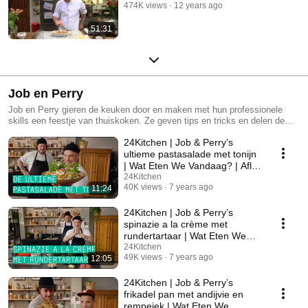
474K views
12 years ago
51:31
Job en Perry
Job en Perry gieren de keuken door en maken met hun professionele
skills een feestje van thuiskoken. Ze geven tips en tricks en delen de
lekkerste recepten. Simpel, makkelijk, snel én supergoed. Houd ze in de
24Kitchen | Job & Perry’s
gaten!
ultieme pastasalade met tonijn
| Wat Eten We Vandaag? | Afl.
190
24Kitchen
40K views
7 years ago
11:24
24Kitchen | Job & Perry’s
spinazie a la crème met
rundertartaar | Wat Eten We
Vandaag? | Afl. 146
24Kitchen
49K views
7 years ago
12:05
24Kitchen | Job & Perry’s
frikadel pan met andijvie en
rempejek | Wat Eten We