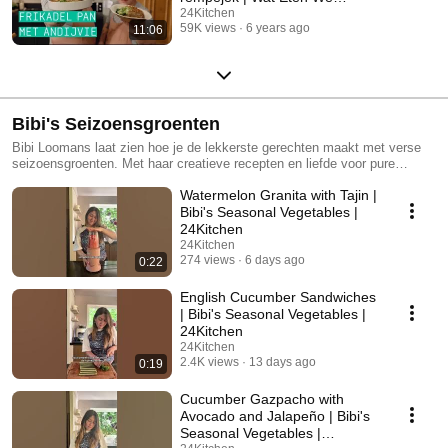
Vandaag? | Afl. 240
24Kitchen
59K views
6 years ago
11:06
Bibi's Seizoensgroenten
Bibi Loomans laat zien hoe je de lekkerste gerechten maakt met verse
seizoensgroenten. Met haar creatieve recepten en liefde voor pure
ingrediënten bewijst Bibi dat koken met groenten verrassend en
Watermelon Granita with Tajin |
smaakvol kan zijn. In iedere aflevering gaat Bibi aan de slag met
groenten die op het moment volop verkrijgbaar zijn. Ze laat zien hoe je
Bibi's Seasonal Vegetables |
met slimme smaakcombinaties en lokale producten heerlijke maaltijden
24Kitchen
op tafel zet. Van kleurrijke ovengerechten en verrassende salades tot
24Kitchen
comfortfood vol verse ingrediënten: Bibi geeft volop inspiratie om meer
274 views
6 days ago
0:22
met seizoensgroenten te koken.
English Cucumber Sandwiches
| Bibi's Seasonal Vegetables |
24Kitchen
24Kitchen
2.4K views
13 days ago
0:19
Cucumber Gazpacho with
Avocado and Jalapeño | Bibi's
Seasonal Vegetables |