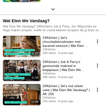
Wat Eten We Vandaag?
Wat Eten We Vandaag? 24Kitchen's Job & Perry, Jet, Miljuschka en
Hugo maken simpele, snelle en vooral lekkere recepten die jij thuis ook
kunt klaarmaken als avondeten. En op zondag is het natuurlijk bakdag.
24Kitchen | Jet’s
Veel kijkplezier!
chocoladekruidnoten met
karamel-zeezout | Wat Eten We
Vandaag? | Sinterklaas
24Kitchen
30K views
6 years ago
11:07
24Kitchen | Job & Perry’s
gestoomde makreel in
ketjapsaus | Wat Eten We
Vandaag? | Afl. 257
24Kitchen
49K views
6 years ago
11:58
24Kitchen | Jet’s red velvet
cake | Wat Eten We Vandaag? |
Afl. 256
24Kitchen
25K views
6 years ago
12:08