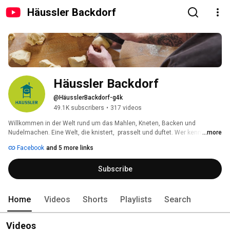
Häussler Backdorf
Häussler Backdorf
@HäusslerBackdorf-g4k
49.1K subscribers
•
317 videos
Willkommen in der Welt rund um das Mahlen, Kneten, Backen und 
Nudelmachen. Eine Welt, die knistert,  prasselt und duftet. Wer kennt sie 
...more
nicht – die heimelige Atmosphäre wenn das Brot frisch und duftend heiß 
Facebook
and 5 more links
aus dem Ofen und frische Pasta dampfend auf den Tisch kommt? 
Subscribe
Home
Videos
Shorts
Playlists
Search
Videos