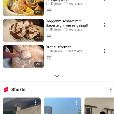
641K views
11 years ago
CC
8:35
Roggenmischbrot mit
Sauerteig – wie es gelingt!
449K views
10 years ago
CC
6:16
Brot ausformen
388K views
11 years ago
CC
7:08
Shorts