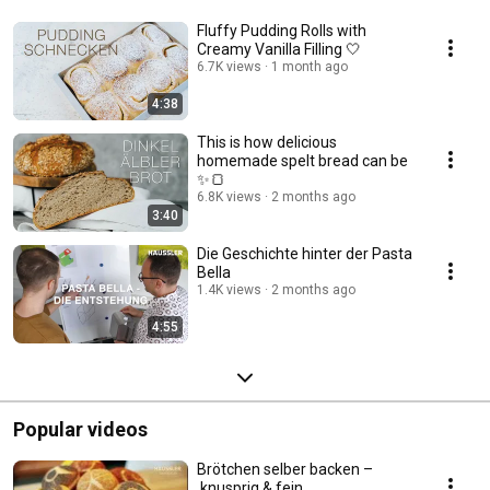
Fluffy Pudding Rolls with
Creamy Vanilla Filling 🤍
6.7K views
1 month ago
4:38
This is how delicious
homemade spelt bread can be
✨🍞
6.8K views
2 months ago
3:40
Die Geschichte hinter der Pasta
Bella
1.4K views
2 months ago
4:55
Popular videos
Brötchen selber backen –
knusprig & fein